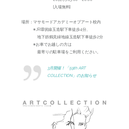
[入場無料]
場所：マサモードアカデミーオブアート校内
※JR環状線玉造駅下車徒歩4分、
地下鉄鶴見緑地線玉造駅下車徒歩2分
※お車でお越しの方は
最寄りの駐車場をご利用ください。
3月開催！「59th ART
COLLECTION」のお知らせ