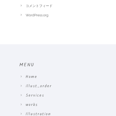
コメントフィード
WordPress.org
MENU
Home
illust_order
Services
works
Illustration